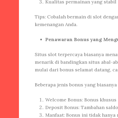
Kualitas permainan yang stabil
Tips: Cobalah bermain di slot deng
kemenangan Anda.
Penawaran Bonus yang Meng
Situs slot terpercaya biasanya men
menarik di bandingkan situs abal-ab
mulai dari bonus selamat datang, ca
Beberapa jenis bonus yang biasanya 
Welcome Bonus: Bonus khusus u
Deposit Bonus: Tambahan saldo
Manfaat: Bonus ini tidak hanya