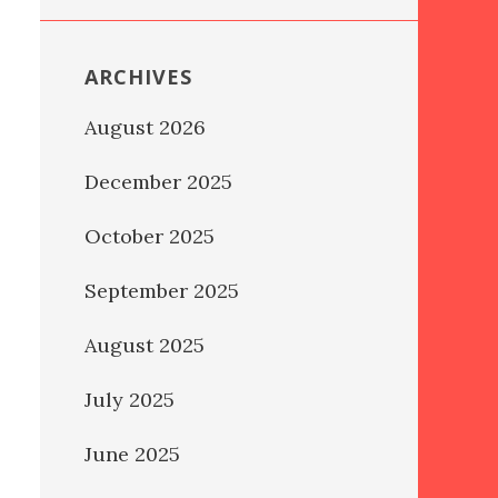
ARCHIVES
August 2026
December 2025
October 2025
September 2025
August 2025
July 2025
June 2025