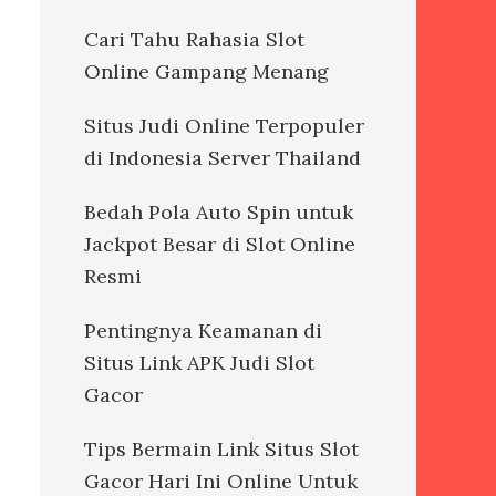
Cari Tahu Rahasia Slot
Online Gampang Menang
Situs Judi Online Terpopuler
di Indonesia Server Thailand
Bedah Pola Auto Spin untuk
Jackpot Besar di Slot Online
Resmi
Pentingnya Keamanan di
Situs Link APK Judi Slot
Gacor
Tips Bermain Link Situs Slot
Gacor Hari Ini Online Untuk