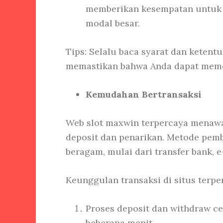
memberikan kesempatan untuk 
modal besar.
Tips: Selalu baca syarat dan kete
memastikan bahwa Anda dapat meme
Kemudahan Bertransaksi
Web slot maxwin terpercaya menaw
deposit dan penarikan. Metode pemb
beragam, mulai dari transfer bank, 
Keunggulan transaksi di situs terpe
Proses deposit dan withdraw c
beberapa menit.