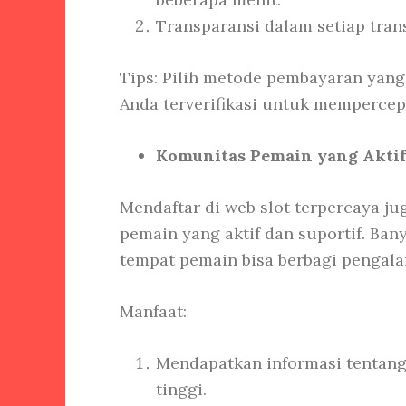
Transparansi dalam setiap tran
Tips: Pilih metode pembayaran yang
Anda terverifikasi untuk mempercepa
Komunitas Pemain yang Aktif
Mendaftar di web slot terpercaya j
pemain yang aktif dan suportif. Ban
tempat pemain bisa berbagi pengalam
Manfaat:
Mendapatkan informasi tentang
tinggi.