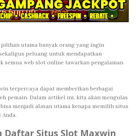
 pilihan utama banyak orang yang ingin
sekaligus peluang untuk mendapatkan
tak semua web slot online tawarkan pengalaman
xwin terpercaya dapat memberikan berbagai
eh pemain. Dalam artikel ini, kita akan mengulas
 bisa menjadi alasan utama kenapa memilih situs
i Anda.
Daftar Situs Slot Maxwin