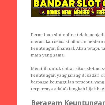
Permainan slot online telah menjadi
merasakan sensasi hiburan modern 
keuntungan finansial. Akan tetapi, 
main yang sama.
Memilih untuk daftar situs slot ma
keuntungan yang jarang di sadari ol
berbagai keunggulan tersebut, yang
terpercaya adalah langkah bijak bag
Beragam Keuntungan 