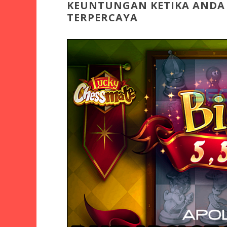
KEUNTUNGAN KETIKA ANDA 
TERPERCAYA