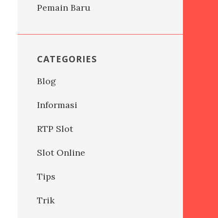
Pemain Baru
CATEGORIES
Blog
Informasi
RTP Slot
Slot Online
Tips
Trik