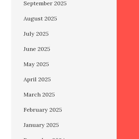
September 2025
August 2025
July 2025
June 2025
May 2025
April 2025
March 2025
February 2025
January 2025