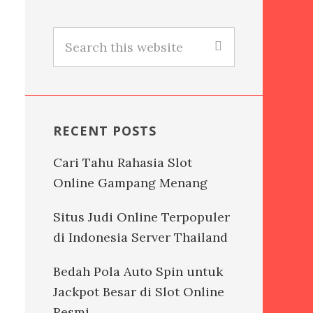
Primary
Sidebar
Search
this
website
RECENT POSTS
Cari Tahu Rahasia Slot
Online Gampang Menang
Situs Judi Online Terpopuler
di Indonesia Server Thailand
Bedah Pola Auto Spin untuk
Jackpot Besar di Slot Online
Resmi