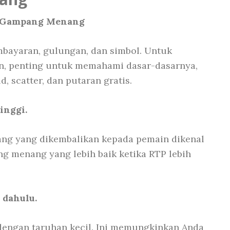
mi Gampang Menang
embayaran, gulungan, dan simbol. Untuk
n, penting untuk memahami dasar-dasarnya,
, scatter, dan putaran gratis.
tinggi.
ang yang dikembalikan kepada pemain dikenal
ng menang yang lebih baik ketika RTP lebih
h dahulu.
engan taruhan kecil. Ini memungkinkan Anda