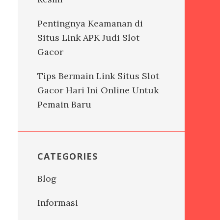
Pentingnya Keamanan di
Situs Link APK Judi Slot
Gacor
Tips Bermain Link Situs Slot
Gacor Hari Ini Online Untuk
Pemain Baru
CATEGORIES
Blog
Informasi