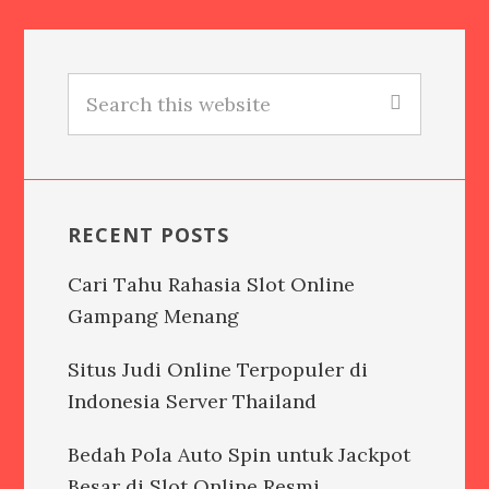
Primary
Sidebar
Search
this
website
RECENT POSTS
Cari Tahu Rahasia Slot Online
Gampang Menang
Situs Judi Online Terpopuler di
Indonesia Server Thailand
Bedah Pola Auto Spin untuk Jackpot
Besar di Slot Online Resmi