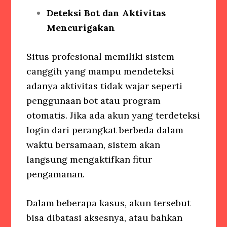
Deteksi Bot dan Aktivitas
Mencurigakan
Situs profesional memiliki sistem
canggih yang mampu mendeteksi
adanya aktivitas tidak wajar seperti
penggunaan bot atau program
otomatis. Jika ada akun yang terdeteksi
login dari perangkat berbeda dalam
waktu bersamaan, sistem akan
langsung mengaktifkan fitur
pengamanan.
Dalam beberapa kasus, akun tersebut
bisa dibatasi aksesnya, atau bahkan