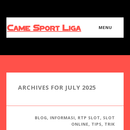
Skip
Skip
to
to
main
primary
content
sidebar
MENU
ARCHIVES FOR JULY 2025
BLOG
,
INFORMASI
,
RTP SLOT
,
SLOT
ONLINE
,
TIPS
,
TRIK