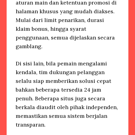
aturan main dan ketentuan promosi di
halaman khusus yang mudah diakses.
Mulai dari limit penarikan, durasi
klaim bonus, hingga syarat
penggunaan, semua dijelaskan secara
gamblang.
Di sisi lain, bila pemain mengalami
kendala, tim dukungan pelanggan
selalu siap memberikan solusi cepat
bahkan beberapa tersedia 24 jam
penuh. Beberapa situs juga secara
berkala diaudit oleh pihak independen,
memastikan semua sistem berjalan
transparan.