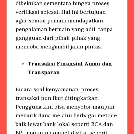
dibekukan sementara hingga proses
verifikasi selesai. Hal ini bertujuan
agar semua pemain mendapatkan
pengalaman bermain yang adil, tanpa
gangguan dari pihak-pihak yang
mencoba mengambil jalan pintas.
Transaksi Finansial Aman dan
Transparan
Bicara soal kenyamanan, proses
transaksi pun ikut ditingkatkan.
Pengguna kini bisa menyetor maupun
menarik dana melalui berbagai metode
baik lewat bank lokal seperti BCA dan
BRI, maupun dompet digital seperti