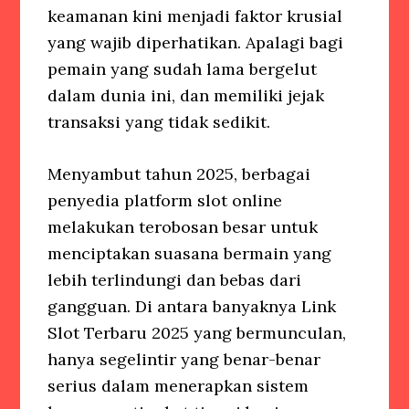
keamanan kini menjadi faktor krusial
yang wajib diperhatikan. Apalagi bagi
pemain yang sudah lama bergelut
dalam dunia ini, dan memiliki jejak
transaksi yang tidak sedikit.
Menyambut tahun 2025, berbagai
penyedia platform slot online
melakukan terobosan besar untuk
menciptakan suasana bermain yang
lebih terlindungi dan bebas dari
gangguan. Di antara banyaknya Link
Slot Terbaru 2025 yang bermunculan,
hanya segelintir yang benar-benar
serius dalam menerapkan sistem