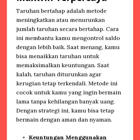
Taruhan bertahap adalah metode
meningkatkan atau menurunkan
jumlah taruhan secara bertahap. Cara
ini membantu kamu mengontrol saldo
dengan lebih baik. Saat menang, kamu
bisa menaikkan taruhan untuk
memaksimalkan keuntungan. Saat
kalah, taruhan diturunkan agar
kerugian tetap terkendali. Metode ini
cocok untuk kamu yang ingin bermain
lama tanpa kehilangan banyak uang.
Dengan strategi ini, kamu bisa tetap
bermain dengan aman dan nyaman.
Keuntungan Menggunakan