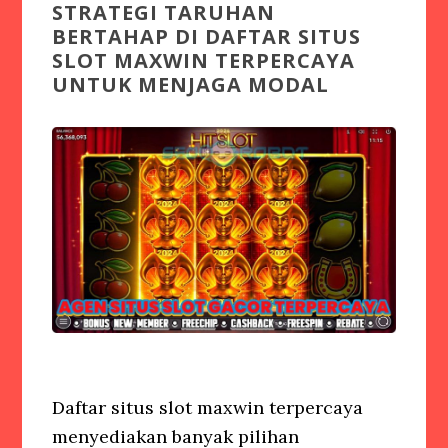
STRATEGI TARUHAN
BERTAHAP DI DAFTAR SITUS
SLOT MAXWIN TERPERCAYA
UNTUK MENJAGA MODAL
Daftar situs slot maxwin terpercaya
menyediakan banyak pilihan