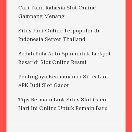
Cari Tahu Rahasia Slot Online
Gampang Menang
Situs Judi Online Terpopuler di
Indonesia Server Thailand
Bedah Pola Auto Spin untuk Jackpot
Besar di Slot Online Resmi
Pentingnya Keamanan di Situs Link
APK Judi Slot Gacor
Tips Bermain Link Situs Slot Gacor
Hari Ini Online Untuk Pemain Baru