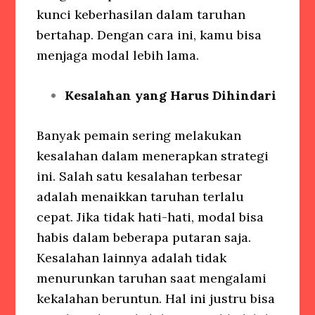
kunci keberhasilan dalam taruhan
bertahap. Dengan cara ini, kamu bisa
menjaga modal lebih lama.
Kesalahan yang Harus Dihindari
Banyak pemain sering melakukan
kesalahan dalam menerapkan strategi
ini. Salah satu kesalahan terbesar
adalah menaikkan taruhan terlalu
cepat. Jika tidak hati-hati, modal bisa
habis dalam beberapa putaran saja.
Kesalahan lainnya adalah tidak
menurunkan taruhan saat mengalami
kekalahan beruntun. Hal ini justru bisa