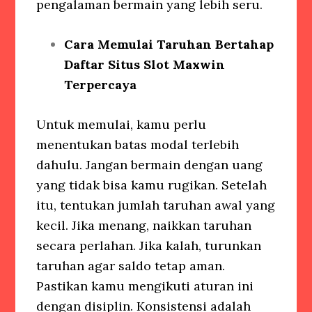
pengalaman bermain yang lebih seru.
Cara Memulai Taruhan Bertahap
Daftar Situs Slot Maxwin
Terpercaya
Untuk memulai, kamu perlu
menentukan batas modal terlebih
dahulu. Jangan bermain dengan uang
yang tidak bisa kamu rugikan. Setelah
itu, tentukan jumlah taruhan awal yang
kecil. Jika menang, naikkan taruhan
secara perlahan. Jika kalah, turunkan
taruhan agar saldo tetap aman.
Pastikan kamu mengikuti aturan ini
dengan disiplin. Konsistensi adalah