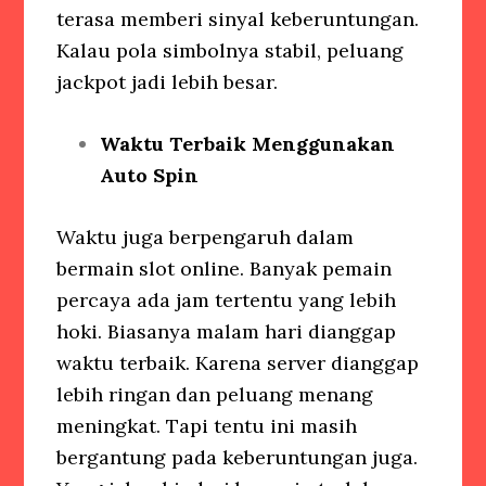
terasa memberi sinyal keberuntungan.
Kalau pola simbolnya stabil, peluang
jackpot jadi lebih besar.
Waktu Terbaik Menggunakan
Auto Spin
Waktu juga berpengaruh dalam
bermain slot online. Banyak pemain
percaya ada jam tertentu yang lebih
hoki. Biasanya malam hari dianggap
waktu terbaik. Karena server dianggap
lebih ringan dan peluang menang
meningkat.
Tapi tentu ini masih
bergantung pada keberuntungan juga.