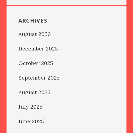
ARCHIVES
August 2026
December 2025
October 2025
September 2025
August 2025
July 2025
June 2025