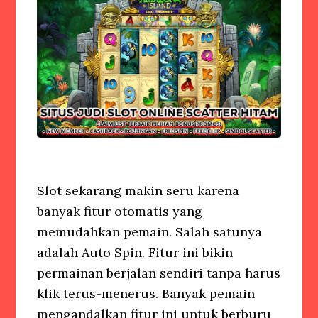
Slot sekarang makin seru karena
banyak fitur otomatis yang
memudahkan pemain. Salah satunya
adalah Auto Spin. Fitur ini bikin
permainan berjalan sendiri tanpa harus
klik terus-menerus. Banyak pemain
mengandalkan fitur ini untuk berburu