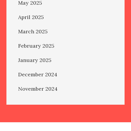
May 2025
April 2025
March 2025
February 2025
January 2025
December 2024
November 2024