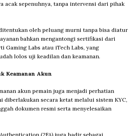
a acak sepenuhnya, tanpa intervensi dari pihak
ditentukan oleh peluang murni tanpa bisa diatur
layanan bahkan mengantongi sertifikasi dari
rti Gaming Labs atau iTech Labs, yang
dah lolos uji keadilan dan keamanan.
tuk Keamanan Akun
amanan akun pemain juga menjadi perhatian
ini diberlakukan secara ketat melalui sistem KYC,
ggah dokumen resmi serta menyelesaikan
Authentication (2FA) juga hadir sebagai