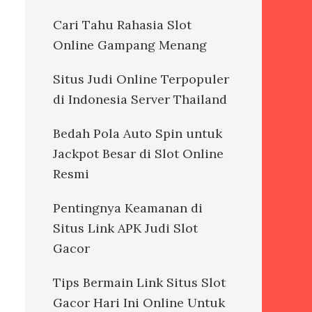
Cari Tahu Rahasia Slot
Online Gampang Menang
Situs Judi Online Terpopuler
di Indonesia Server Thailand
Bedah Pola Auto Spin untuk
Jackpot Besar di Slot Online
Resmi
Pentingnya Keamanan di
Situs Link APK Judi Slot
Gacor
Tips Bermain Link Situs Slot
Gacor Hari Ini Online Untuk