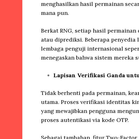
menghasilkan hasil permainan secar
mana pun.
Berkat RNG, setiap hasil permainan 
atau diprediksi. Beberapa penyedia 
lembaga penguji internasional sepe
menegaskan bahwa sistem mereka su
Lapisan Verifikasi Ganda un
Tidak berhenti pada permainan, ke
utama. Proses verifikasi identitas k
yang mewajibkan pengguna mengun
proses autentikasi via kode OTP.
Sebagai tambahan, fitur Two-Factor 