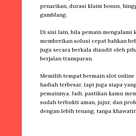
penarikan, durasi klaim bonus, hin
gamblang.
Di sisi lain, bila pemain mengalami
memberikan solusi cepat bahkan beb
juga secara berkala diaudit oleh p
berjalan transparan.
Memilih tempat bermain slot onlin
hadiah terbesar, tapi juga siapa 
pemainnya. Jadi, pastikan kamu mem
sudah terbukti aman, jujur, dan pro
dengan lebih tenang, tanpa khawati