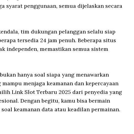
gga syarat penggunaan, semua dijelaskan secara
 kendala, tim dukungan pelanggan selalu siap
erapa tersedia 24 jam penuh. Beberapa situs
ihak independen, memastikan semua sistem
e bukan hanya soal siapa yang menawarkan
yang mampu menjaga keamanan dan kepercayaan
ilih Link Slot Terbaru 2025 dari penyedia yang
fesional. Dengan begitu, kamu bisa bermain
r soal keamanan data atau keadilan permainan.