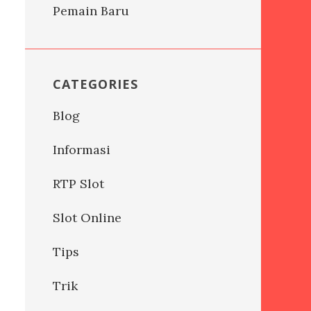
Pemain Baru
CATEGORIES
Blog
Informasi
RTP Slot
Slot Online
Tips
Trik