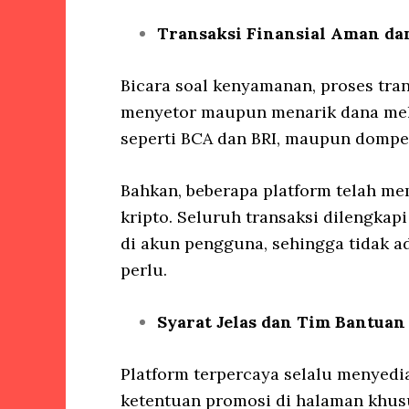
Transaksi Finansial Aman da
Bicara soal kenyamanan, proses tran
menyetor maupun menarik dana mela
seperti BCA dan BRI, maupun dompet
Bahkan, beberapa platform telah m
kripto. Seluruh transaksi dilengkapi
di akun pengguna, sehingga tidak a
perlu.
Syarat Jelas dan Tim Bantuan
Platform terpercaya selalu menyedi
ketentuan promosi di halaman khusu